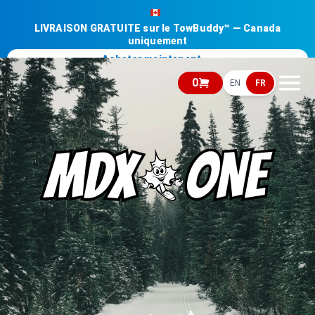
LIVRAISON GRATUITE sur le TowBuddy™ — Canada
uniquement
Acheter maintenant →
0
EN
FR