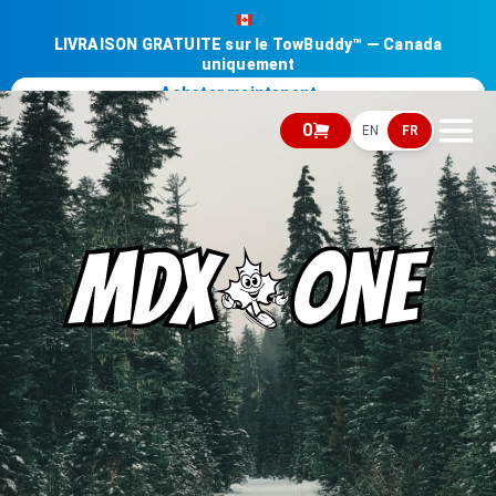
LIVRAISON GRATUITE sur le TowBuddy™ — Canada
uniquement
Acheter maintenant →
0
EN
FR