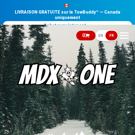
LIVRAISON GRATUITE sur le TowBuddy™ — Canada
uniquement
Acheter maintenant →
0
EN
FR