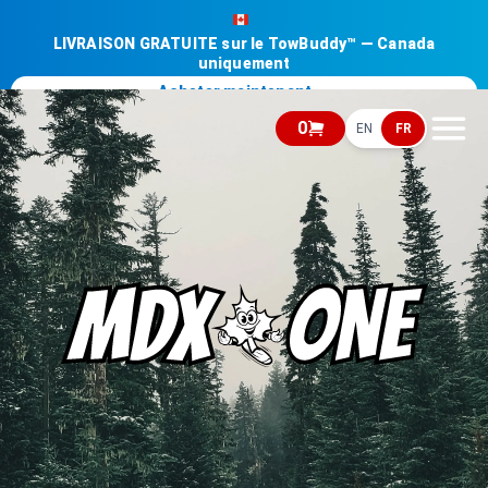
LIVRAISON GRATUITE sur le TowBuddy™ — Canada
uniquement
Acheter maintenant →
0
EN
FR