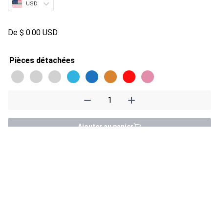
USD
De
$
0.00 USD
Pièces détachées
quantité de Replacement Parts
Ajouter au panier
Détails
Qu'il s'agisse d'usure, que quelqu'un ait marché sur un
clip ou que nous ne trouvions pas le harnais de
sécurité, nous avons tout entendu et nous vous