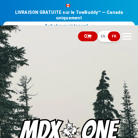
LIVRAISON GRATUITE sur le TowBuddy™ — Canada
uniquement
Acheter maintenant →
0
EN
FR