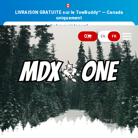
LIVRAISON GRATUITE sur le TowBuddy™ — Canada
uniquement
Acheter maintenant →
0
EN
FR